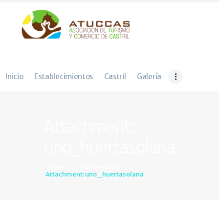
Inicio
Establecimientos
Inicio
Establecimientos
Castril
Galería
Castril
Galería
Actividades
Attachment:
Contacto
uno_huertasolana
Home
Dónde dormir
Attachment: uno_huertasolana