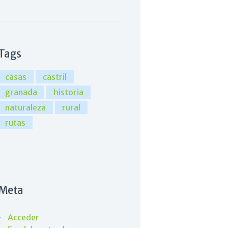
Tags
casas
castril
granada
historia
naturaleza
rural
rutas
Meta
Acceder