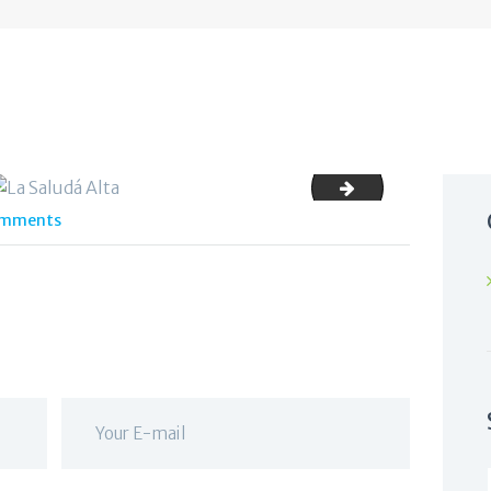
tres_saludaalt
mments