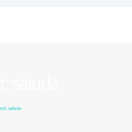
Inicio
Establecimientos
Castril
Galería
Actividades
Contacto
: saluda
nt: saluda