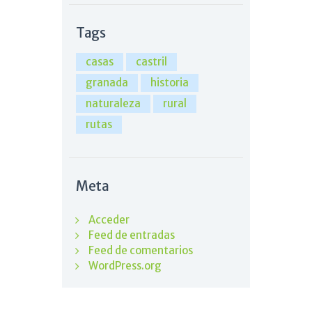
Tags
casas
castril
granada
historia
naturaleza
rural
rutas
Meta
Acceder
Feed de entradas
Feed de comentarios
WordPress.org