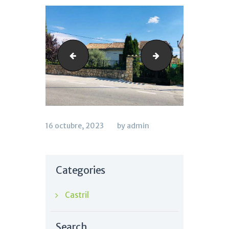
Dónde-Duermen-los-pájaros---Alojamiento-
EL PORTILLO ima
16 octubre, 2023
by admin
Categories
Castril
Search