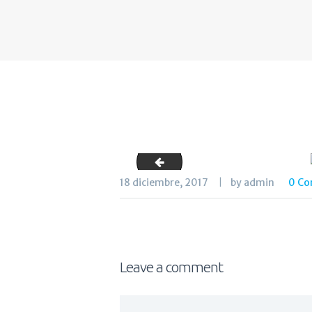
salon_mesas_cafeemilio
18 diciembre, 2017
by admin
0
Co
Leave a comment