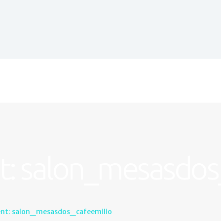
Inicio
Establecimientos
Castril
Galería
Actividades
Contacto
: salon_mesasdos
nt: salon_mesasdos_cafeemilio