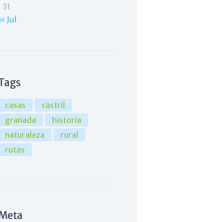
31
« Jul
Tags
casas
castril
granada
historia
naturaleza
rural
rutas
Meta