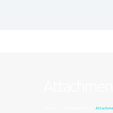
Attachment
Home
Dónde comer
Attachme