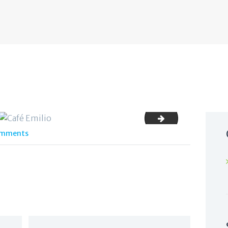
sopa_cafeemil
mments