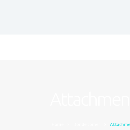
Attachment
Home
Dónde comer
Attachme