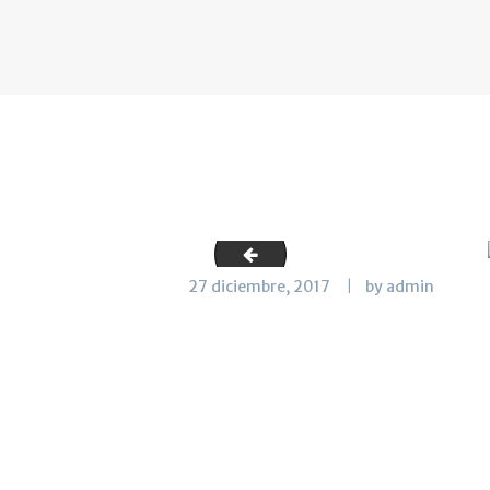
lazafra_cuatro
27 diciembre, 2017
by admin