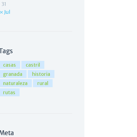
31
« Jul
Tags
casas
castril
granada
historia
naturaleza
rural
rutas
Meta