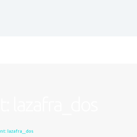
Inicio
Establecimientos
Castril
Galería
Actividades
Contacto
: lazafra_dos
nt: lazafra_dos