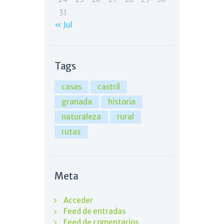
31
« Jul
Tags
casas
castril
granada
historia
naturaleza
rural
rutas
Meta
Acceder
Feed de entradas
Feed de comentarios