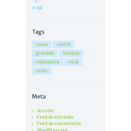
31
« Jul
Tags
casas
castril
granada
historia
naturaleza
rural
rutas
Meta
Acceder
Feed de entradas
Feed de comentarios
WordPress.org