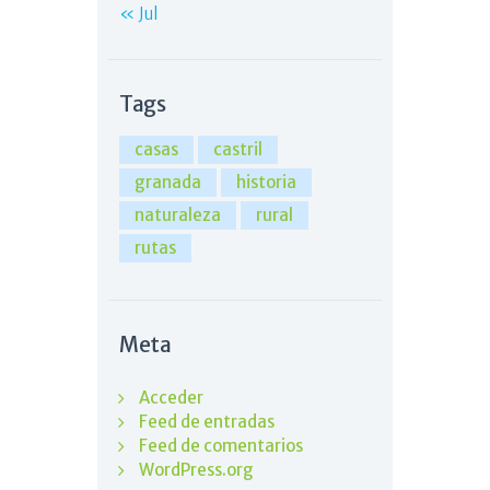
« Jul
Tags
casas
castril
granada
historia
naturaleza
rural
rutas
Meta
Acceder
Feed de entradas
Feed de comentarios
WordPress.org