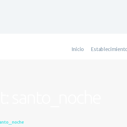
Inicio
Establecimientos
Castril
Galería
Actividades
Contacto
Inicio
Establecimient
: santo_noche
santo_noche