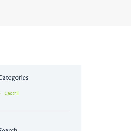
_grande
Categories
Castril
Search