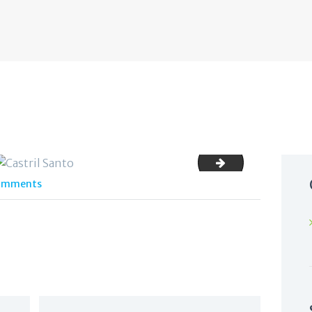
logo_atuccas
omments