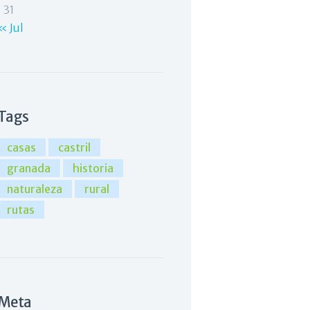
31
« Jul
Tags
casas
castril
granada
historia
naturaleza
rural
rutas
Meta