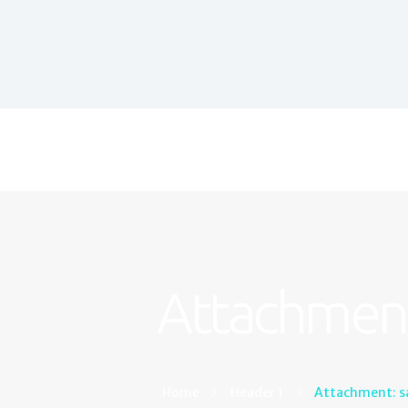
Attachment
Home
Header 1
Attachment: 